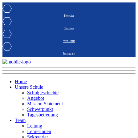
Kontakt
Termine
WebUntis
Instagram
Home
Unsere Schule
Schulgeschichte
Angebot
Mission Statement
Schwerpunkt
Tagesbetreuung
Team
Leitung
LehrerInnen
Sekretariat