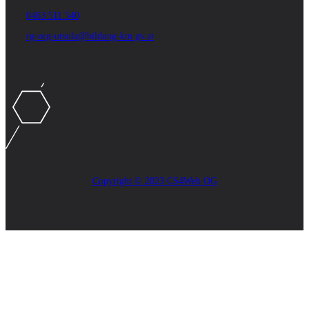
0463 511 540
rg-org-ursula@bildung-ktn.gv.at
Copyright © 2023 CS4Web OG
Close
this
module
AKTUELLES