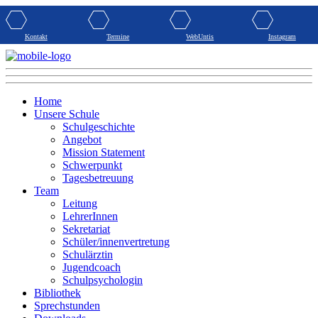
Kontakt
Termine
WebUntis
Instagram
Home
Unsere Schule
Schulgeschichte
Angebot
Mission Statement
Schwerpunkt
Tagesbetreuung
Team
Leitung
LehrerInnen
Sekretariat
Schüler/innenvertretung
Schulärztin
Jugendcoach
Schulpsychologin
Bibliothek
Sprechstunden