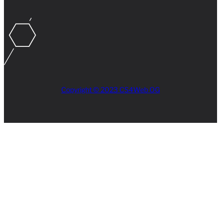
Copyright © 2023 CS4Web OG
Close
this
module
AKTUELLES