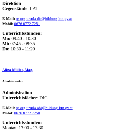
Direktion
Gegenstände
: LAT
E-Mail:
rg-org-ursula-dir@bildung-ktn.gv.at
Mobil:
0676 8772 7251
Unterrichtsstunden:
Mo:
09:40 - 10:30
Mi:
07:45 - 08:35
Do:
10:30 - 11:20
Alina Müller, Mag.
Administration
Administration
Unterrichtsfächer
: DIG
E-Mail:
rg-org-ursula-ahi@bildung-ktn.gv.at
Mobil:
0676 8772 7250
Unterrichtsstunden:
Montag: 13:00 - 13:30