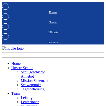
Kontakt
Termine
WebUntis
Instagram
Home
Unsere Schule
Schulgeschichte
Angebot
Mission Statement
Schwerpunkt
Tagesbetreuung
Team
Leitung
LehrerInnen