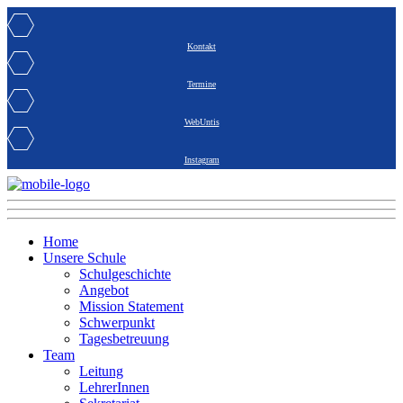
Kontakt
Termine
WebUntis
Instagram
Home
Unsere Schule
Schulgeschichte
Angebot
Mission Statement
Schwerpunkt
Tagesbetreuung
Team
Leitung
LehrerInnen