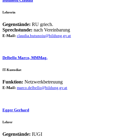
Butunoiu Claudia
Lehrerin
Gegenstände:
RU griech.
Sprechstunde:
nach Vereinbarung
E-Mail:
claudia.butunoiu@bildung.gv.at
Delbello Marco, MMMag.
IT-Kustodiat
Funktion:
Netzwerkbetreuung
E-Mail:
marco.delbello@bildung.gv.at
Egger Gerhard
Lehrer
Gegenstände:
IUGI