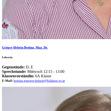
Grüger-Hebein Bettina, Mag. Dr.
Lehrerin
Gegenstände:
D, E
Sprechstunde:
Mittwoch 12:15 - 13:00
Klassenvorständin:
6A Klasse
E-Mail:
bettina.grueger-hebein@bildung.gv.at