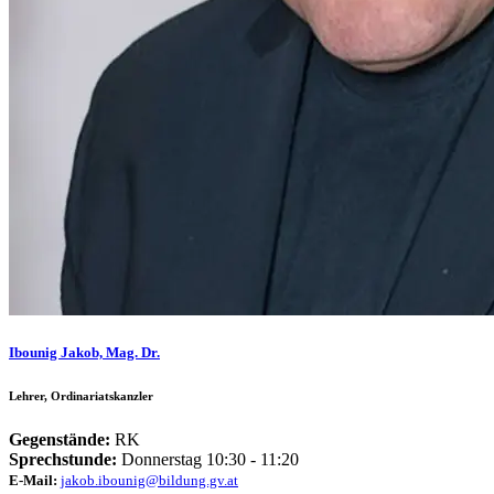
Ibounig Jakob, Mag. Dr.
Lehrer, Ordinariatskanzler
Gegenstände:
RK
Sprechstunde:
Donnerstag 10:30 - 11:20
E-Mail:
jakob.ibounig@bildung.gv.at