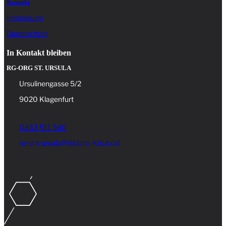
Kontakt
Impressum
Datenschutz
In Kontakt bleiben
RG-ORG ST. URSULA
Ursulinengasse 5/2
9020 Klagenfurt
0463 511 540
rg-org-ursula@bildung-ktn.gv.at