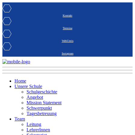
Kontakt
Termine
WebUntis
Instagram
Home
Unsere Schule
Schulgeschichte
Angebot
Mission Statement
Schwerpunkt
Tagesbetreuung
Team
Leitung
LehrerInnen