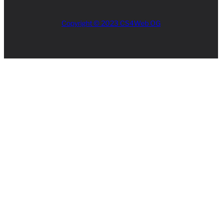
Copyright © 2023 CS4Web OG
Close
this
module
AKTUELLES