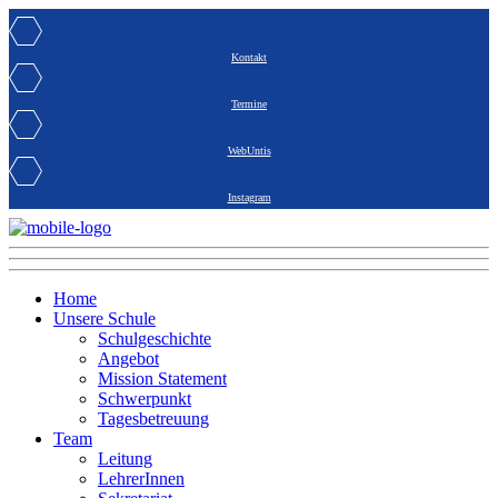
Kontakt
Termine
WebUntis
Instagram
Home
Unsere Schule
Schulgeschichte
Angebot
Mission Statement
Schwerpunkt
Tagesbetreuung
Team
Leitung
LehrerInnen