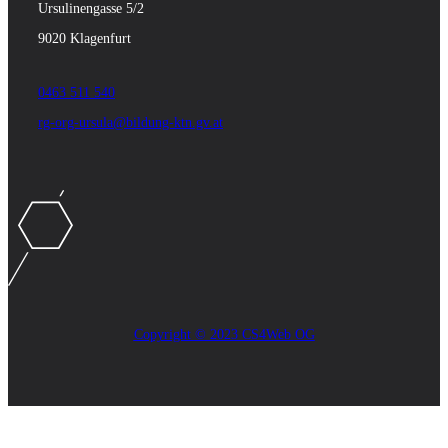
Ursulinengasse 5/2
9020 Klagenfurt
0463 511 540
rg-org-ursula@bildung-ktn.gv.at
Copyright © 2023 CS4Web OG
Close
this
module