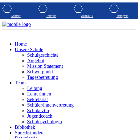
Kontakt
Termine
WebUntis
Instagram
Home
Unsere Schule
Schulgeschichte
Angebot
Mission Statement
Schwerpunkt
Tagesbetreuung
Team
Leitung
LehrerInnen
Sekretariat
Schüler/innenvertretung
Schulärztin
Jugendcoach
Schulpsychologin
Bibliothek
Sprechstunden