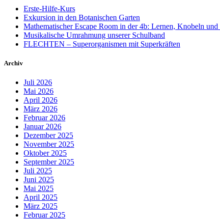
Erste-Hilfe-Kurs
Exkursion in den Botanischen Garten
Mathematischer Escape Room in der 4b: Lernen, Knobeln und
Musikalische Umrahmung unserer Schulband
FLECHTEN – Superorganismen mit Superkräften
Archiv
Juli 2026
Mai 2026
April 2026
März 2026
Februar 2026
Januar 2026
Dezember 2025
November 2025
Oktober 2025
September 2025
Juli 2025
Juni 2025
Mai 2025
April 2025
März 2025
Februar 2025