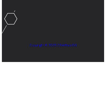
Copyright © 2023 CS4Web OG
Close
this
module
AKTUELLES