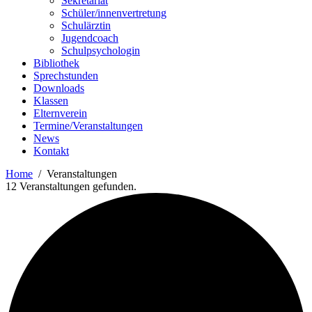
Sekretariat
Schüler/innenvertretung
Schulärztin
Jugendcoach
Schulpsychologin
Bibliothek
Sprechstunden
Downloads
Klassen
Elternverein
Termine/Veranstaltungen
News
Kontakt
Home
Veranstaltungen
12 Veranstaltungen gefunden.