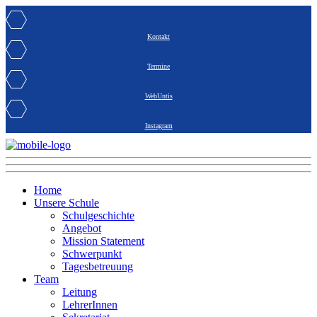
Kontakt
Termine
WebUntis
Instagram
Home
Unsere Schule
Schulgeschichte
Angebot
Mission Statement
Schwerpunkt
Tagesbetreuung
Team
Leitung
LehrerInnen