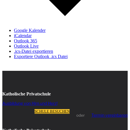
Google Kalender
iCalendar
Outlook 365
Outlook Live
.ics-Datei exportieren
Exportiere Outlook .ics Datei
Katholische Privatschule
Ausbildung von Hirn und Herz!
SCHULE BESUCHEN
Termin vereinbaren
oder