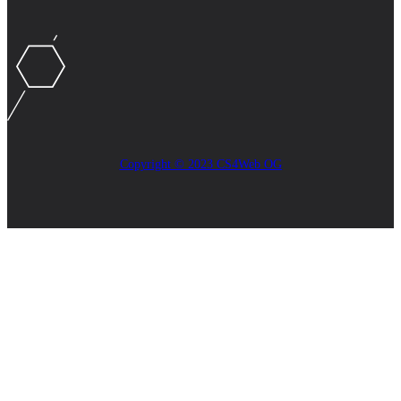
Copyright © 2023 CS4Web OG
Close
this
module
AKTUELLES