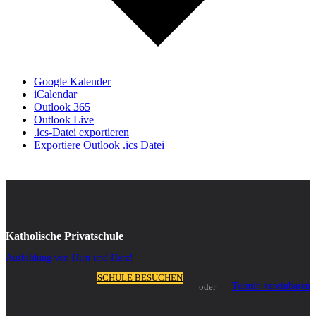
Google Kalender
iCalendar
Outlook 365
Outlook Live
.ics-Datei exportieren
Exportiere Outlook .ics Datei
Katholische Privatschule
Ausbildung von Hirn und Herz!
SCHULE BESUCHEN
Termin vereinbaren
oder