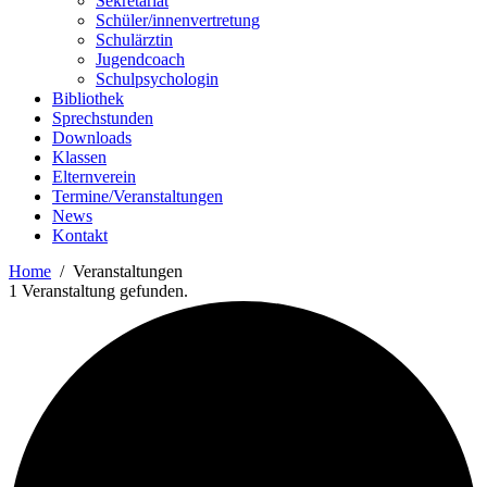
Sekretariat
Schüler/innenvertretung
Schulärztin
Jugendcoach
Schulpsychologin
Bibliothek
Sprechstunden
Downloads
Klassen
Elternverein
Termine/Veranstaltungen
News
Kontakt
Home
Veranstaltungen
1 Veranstaltung gefunden.