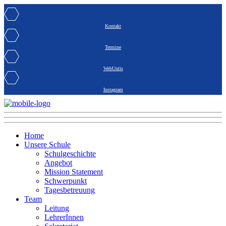
Kontakt
Termine
WebUntis
Instagram
Home
Unsere Schule
Schulgeschichte
Angebot
Mission Statement
Schwerpunkt
Tagesbetreuung
Team
Leitung
LehrerInnen