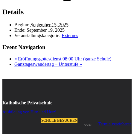
Details
Beginn:
September 15, 2025
Ende:
September 19, 2025
Veranstaltungskategorie:
Externes
Event Navigation
«
Eröffnungsgottesdienst 08:00 Uhr (ganze Schule)
Ganztageswandertag – Unterstufe
»
Katholische Privatschule
Ausbildung von Hirn und Herz!
SCHULE BESUCHEN
Termin vereinbaren
oder