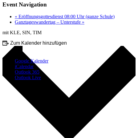
Event Navigation
«
Eröffnungsgottesdienst 08:00 Uhr (ganze Schule)
Ganztageswandertag – Unterstufe
»
mit KLE, SIN, TIM
Zum Kalender hinzufügen
Google Kalender
iCalendar
Outlook 365
Outlook Live