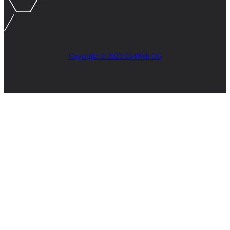
Copyright © 2023 CS4Web OG
Close
this
module
AKTUELLES