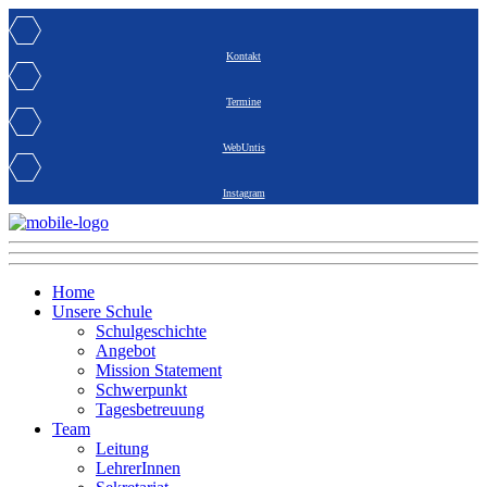
Kontakt
Termine
WebUntis
Instagram
Home
Unsere Schule
Schulgeschichte
Angebot
Mission Statement
Schwerpunkt
Tagesbetreuung
Team
Leitung
LehrerInnen