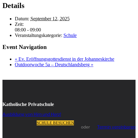
Details
Datum:
September 12, 2025
Zeit:
08:00 - 09:00
Veranstaltungskategorie:
Schule
Event Navigation
«
Ev. Eröffnungsgottesdienst in der Johanneskirche
Outdoorwoche 5a – Deutschlandsberg
»
Katholische Privatschule
Ausbildung von Hirn und Herz!
SCHULE BESUCHEN
Termin vereinbaren
oder