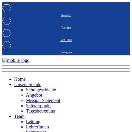
Kontakt
Termine
WebUntis
Instagram
Home
Unsere Schule
Schulgeschichte
Angebot
Mission Statement
Schwerpunkt
Tagesbetreuung
Team
Leitung
LehrerInnen