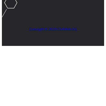
Copyright © 2023 CS4Web OG
Close
this
module
AKTUELLES