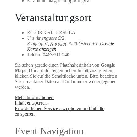
E-Mail
ursula@bildung-ktn.gv.at
Veranstaltungsort
RG-ORG ST. URSULA
Ursulinengasse 5/2
Klagenfurt
,
Kärnten
9020
Österreich
Google
Karte anzeigen
Telefon
0463/511 540
Sie sehen gerade einen Platzhalterinhalt von
Google
Maps
. Um auf den eigentlichen Inhalt zuzugreifen,
klicken Sie auf die Schaltfläche unten. Bitte beachten
Sie, dass dabei Daten an Drittanbieter weitergegeben
werden.
Mehr Informationen
Inhalt entsperren
Erforderlichen Service akzeptieren und Inhalte
entsperren
Event Navigation