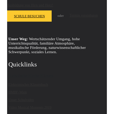
Ausbildung von Hirn und Herz!
Termin vereinbaren
oder
SCHULE BESUCHEN
Unser Weg:
Wertschätzender Umgang, hohe
Unterrichtsqualität, familiäre Atmosphäre,
musikalische Förderung, naturwissenschaftlicher
Schwerpunkt, soziales Lernen.
Quicklinks
Katholische Kirche Kärnten
Elektronisches Klassenbuch
BMBF-Wien
Unser Schulvideo
Video Musical Moments 2019