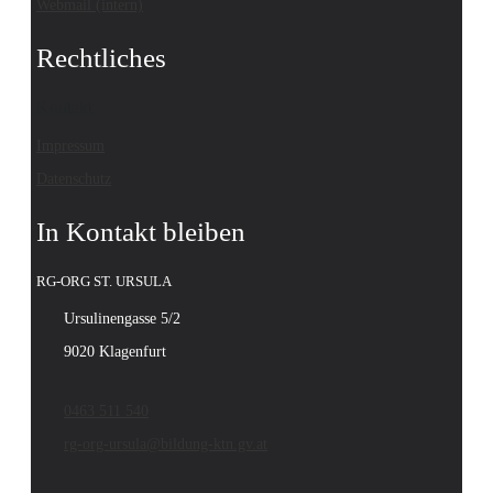
Webmail (intern)
Rechtliches
Kontakt
Impressum
Datenschutz
In Kontakt bleiben
RG-ORG ST. URSULA
Ursulinengasse 5/2
9020 Klagenfurt
0463 511 540
rg-org-ursula@bildung-ktn.gv.at