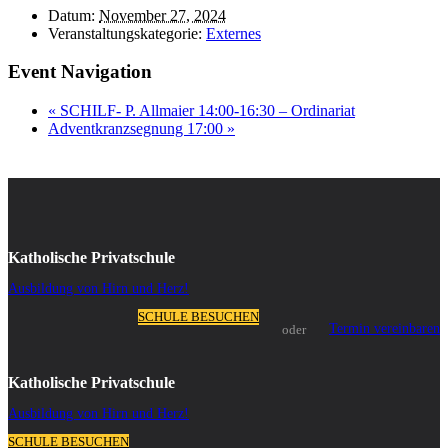
Datum:
November 27, 2024
Veranstaltungskategorie:
Externes
Event Navigation
«
SCHILF- P. Allmaier 14:00-16:30 – Ordinariat
Adventkranzsegnung 17:00
»
Katholische Privatschule
Ausbildung von Hirn und Herz!
SCHULE BESUCHEN
Termin vereinbaren
oder
Katholische Privatschule
Ausbildung von Hirn und Herz!
SCHULE BESUCHEN