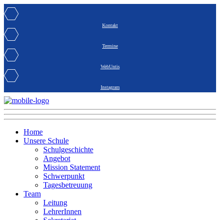
Kontakt
Termine
WebUntis
Instagram
Home
Unsere Schule
Schulgeschichte
Angebot
Mission Statement
Schwerpunkt
Tagesbetreuung
Team
Leitung
LehrerInnen