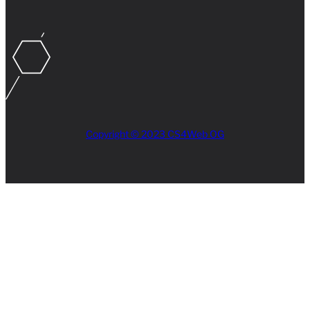
Copyright © 2023 CS4Web OG
Close
this
module
AKTUELLES