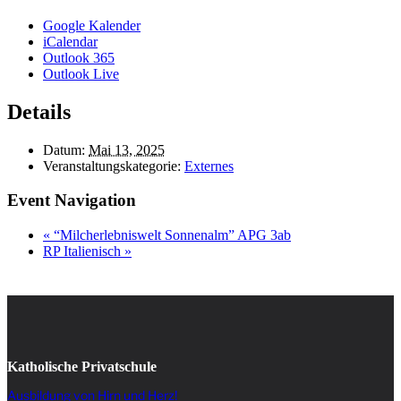
Google Kalender
iCalendar
Outlook 365
Outlook Live
Details
Datum:
Mai 13, 2025
Veranstaltungskategorie:
Externes
Event Navigation
«
“Milcherlebniswelt Sonnenalm” APG 3ab
RP Italienisch
»
Katholische Privatschule
Ausbildung von Hirn und Herz!