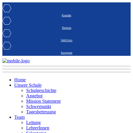
Kontakt
Termine
WebUntis
Instagram
Home
Unsere Schule
Schulgeschichte
Angebot
Mission Statement
Schwerpunkt
Tagesbetreuung
Team
Leitung
LehrerInnen