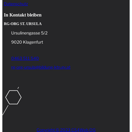
Datenschutz
In Kontakt bleiben
RG-ORG ST. URSULA
Ursulinengasse 5/2
9020 Klagenfurt
0463 511 540
rg-org-ursula@bildung-ktn.gv.at
Copyright © 2023 CS4Web OG