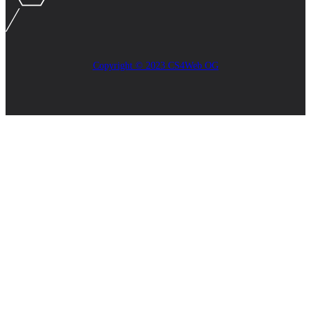
Copyright © 2023 CS4Web OG
Close
this
module
AKTUELLES