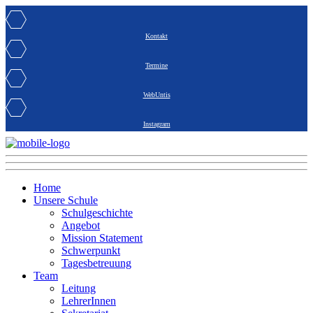
Kontakt
Termine
WebUntis
Instagram
Home
Unsere Schule
Schulgeschichte
Angebot
Mission Statement
Schwerpunkt
Tagesbetreuung
Team
Leitung
LehrerInnen