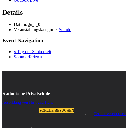
Outlook Live
Details
Datum:
Juli 10
Veranstaltungskategorie:
Schule
Event Navigation
«
Tag der Sauberkeit
Sommerferien
»
Katholische Privatschule
Ausbildung von Hirn und Herz!
SCHULE BESUCHEN
Termin vereinbaren
oder