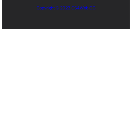
Copyright © 2023 CS4Web OG
Close
this
module
AKTUELLES