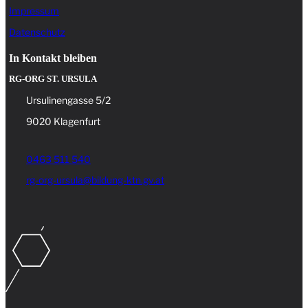
Impressum
Datenschutz
In Kontakt bleiben
RG-ORG ST. URSULA
Ursulinengasse 5/2
9020 Klagenfurt
0463 511 540
rg-org-ursula@bildung-ktn.gv.at