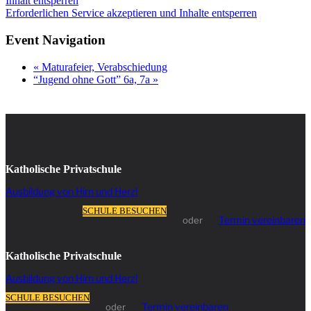
Inhalt entsperren
Erforderlichen Service akzeptieren und Inhalte entsperren
Event Navigation
«
Maturafeier, Verabschiedung
“Jugend ohne Gott” 6a, 7a
»
Katholische Privatschule
Ausbildung von Hirn und Herz!
SCHULE BESUCHEN
Termin vereinbaren
oder
Katholische Privatschule
Ausbildung von Hirn und Herz!
SCHULE BESUCHEN
Termin vereinbaren
oder