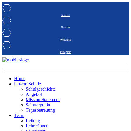
Kontakt
Termine
WebUntis
Instagram
Home
Unsere Schule
Schulgeschichte
Angebot
Mission Statement
Schwerpunkt
Tagesbetreuung
Team
Leitung
LehrerInnen