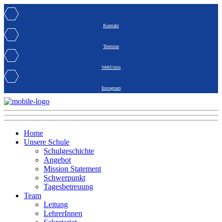
Kontakt
Termine
WebUntis
Instagram
Home
Unsere Schule
Schulgeschichte
Angebot
Mission Statement
Schwerpunkt
Tagesbetreuung
Team
Leitung
LehrerInnen