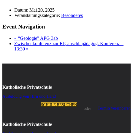
Datum:
Mai 20, 2025
Veranstaltungskategorie:
Besonderes
Event Navigation
«
“Geologie” APG 3ab
Zwischenkonferenz zur RP, anschl. pädagog. Konferenz –
13:30
»
Katholische Privatschule
Ausbildung von Hirn und Herz!
SCHULE BESUCHEN
Termin vereinbaren
oder
Katholische Privatschule