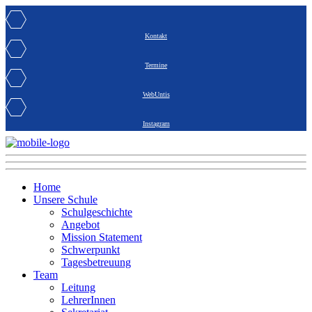
Kontakt
Termine
WebUntis
Instagram
Home
Unsere Schule
Schulgeschichte
Angebot
Mission Statement
Schwerpunkt
Tagesbetreuung
Team
Leitung
LehrerInnen