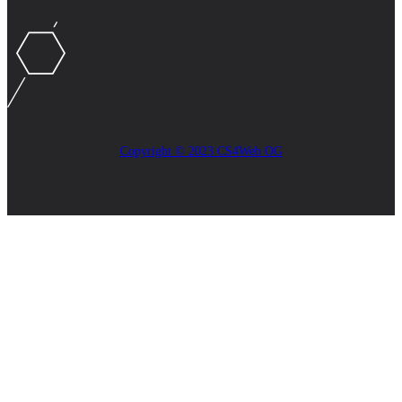
Copyright © 2023 CS4Web OG
Close
this
module
AKTUELLES