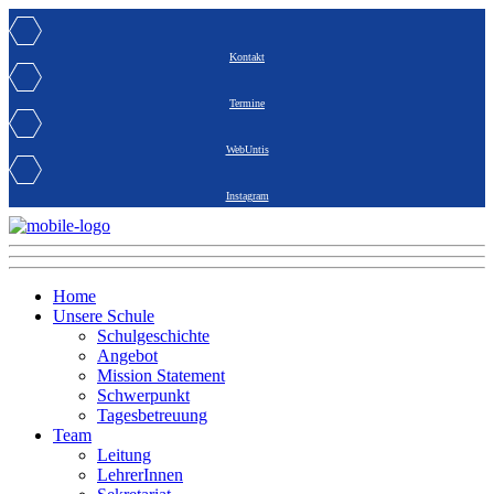
Kontakt
Termine
WebUntis
Instagram
Home
Unsere Schule
Schulgeschichte
Angebot
Mission Statement
Schwerpunkt
Tagesbetreuung
Team
Leitung
LehrerInnen