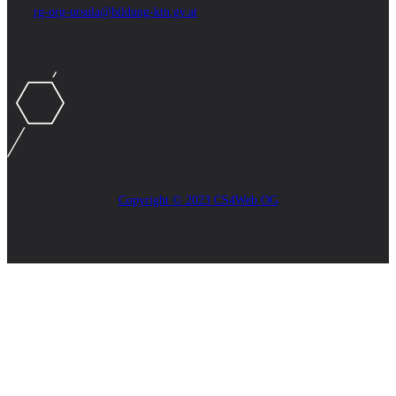
rg-org-ursula@bildung-ktn.gv.at
Copyright © 2023 CS4Web OG
Close
this
module
AKTUELLES