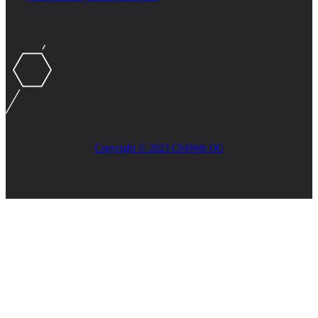
Copyright © 2023 CS4Web OG
Close
this
module
AKTUELLES