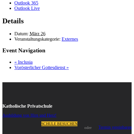
Outlook 365
Outlook Live
Details
Datum:
März 26
Veranstaltungskategorie:
Externes
Event Navigation
«
Inclusia
Vorösterlicher Gottesdienst
»
Katholische Privatschule
Ausbildung von Hirn und Herz!
SCHULE BESUCHEN
Termin vereinbaren
oder