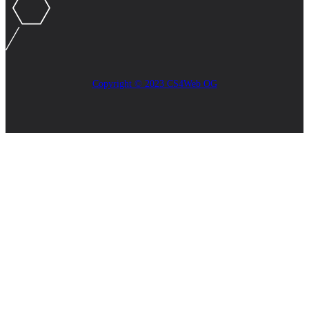
Copyright © 2023 CS4Web OG
Close
this
module
AKTUELLES