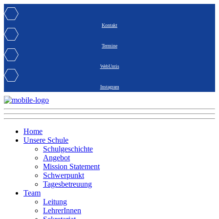
Kontakt
Termine
WebUntis
Instagram
Home
Unsere Schule
Schulgeschichte
Angebot
Mission Statement
Schwerpunkt
Tagesbetreuung
Team
Leitung
LehrerInnen