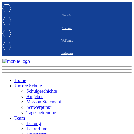
Kontakt
Termine
WebUntis
Instagram
Home
Unsere Schule
Schulgeschichte
Angebot
Mission Statement
Schwerpunkt
Tagesbetreuung
Team
Leitung
LehrerInnen