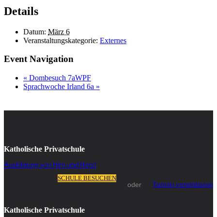
Details
Datum:
März 6
Veranstaltungskategorie:
Externes
Event Navigation
«
Dombesuch 7aWPF
Sprachwoche Irland 6a
»
Katholische Privatschule
Ausbildung von Hirn und Herz!
SCHULE BESUCHEN
Termin vereinbaren
oder
Katholische Privatschule