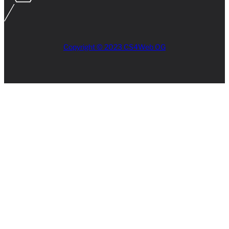
Copyright © 2023 CS4Web OG
Close
this
module
AKTUELLES