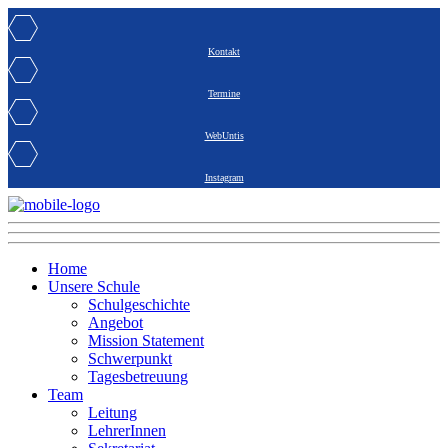
Kontakt
Termine
WebUntis
Instagram
Home
Unsere Schule
Schulgeschichte
Angebot
Mission Statement
Schwerpunkt
Tagesbetreuung
Team
Leitung
LehrerInnen