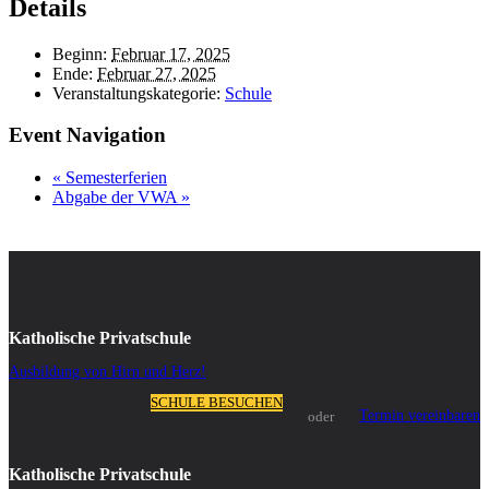
Details
Beginn:
Februar 17, 2025
Ende:
Februar 27, 2025
Veranstaltungskategorie:
Schule
Event Navigation
«
Semesterferien
Abgabe der VWA
»
Katholische Privatschule
Ausbildung von Hirn und Herz!
SCHULE BESUCHEN
Termin vereinbaren
oder
Katholische Privatschule