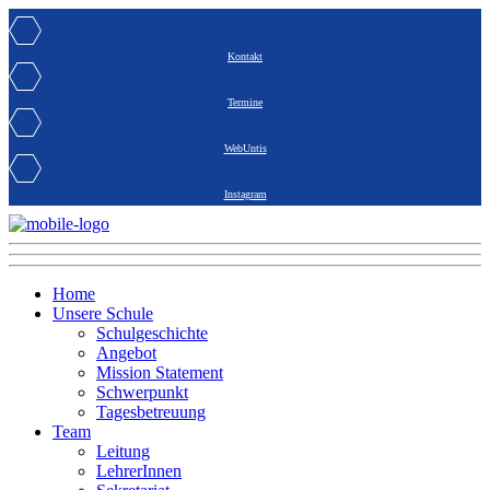
Kontakt
Termine
WebUntis
Instagram
Home
Unsere Schule
Schulgeschichte
Angebot
Mission Statement
Schwerpunkt
Tagesbetreuung
Team
Leitung
LehrerInnen