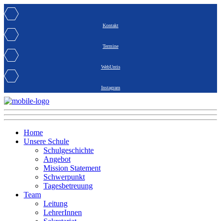
Kontakt
Termine
WebUntis
Instagram
Home
Unsere Schule
Schulgeschichte
Angebot
Mission Statement
Schwerpunkt
Tagesbetreuung
Team
Leitung
LehrerInnen