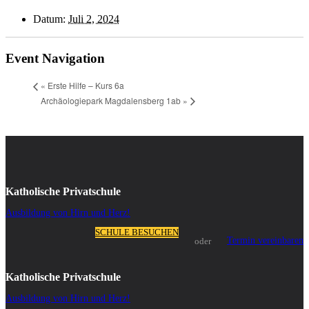
Datum:
Juli 2, 2024
Event Navigation
«
Erste Hilfe – Kurs 6a
Archäologiepark Magdalensberg 1ab
»
Katholische Privatschule
Ausbildung von Hirn und Herz!
SCHULE BESUCHEN
Termin vereinbaren
oder
Katholische Privatschule
Ausbildung von Hirn und Herz!