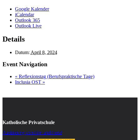
Google Kalender
iCalendar
Outlook 365
Outlook Live
Details
Datum:
April 8, 2024
Event Navigation
«
Reflexionstag (Berufspraktische Tage)
Inclusia OST
»
Katholische Privatschule
Ausbildung von Hirn und Herz!