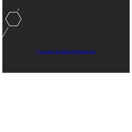
Copyright © 2023 CS4Web OG
Close
this
module
AKTUELLES