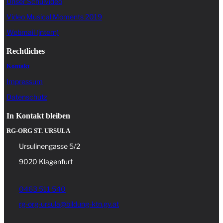
Unser Schulvideo
Video Musical Moments 2019
Webmail (intern)
Rechtliches
Kontakt
Impressum
Datenschutz
In Kontakt bleiben
RG-ORG ST. URSULA
Ursulinengasse 5/2
9020 Klagenfurt
0463 511 540
rg-org-ursula@bildung-ktn.gv.at