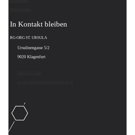
Impressum
Datenschutz
In Kontakt bleiben
RG-ORG ST. URSULA
Ursulinengasse 5/2
9020 Klagenfurt
0463 511 540
rg-org-ursula@bildung-ktn.gv.at