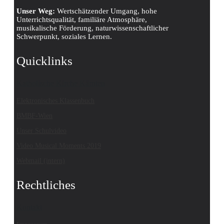
Unser Weg:
Wertschätzender Umgang, hohe
Unterrichtsqualität, familiäre Atmosphäre,
musikalische Förderung, naturwissenschaftlicher
Schwerpunkt, soziales Lernen.
Quicklinks
Katholische Kirche Kärnten
Elektronisches Klassenbuch
BMBF-Wien
Unser Schulvideo
Video Musical Moments 2019
Webmail (intern)
Rechtliches
Kontakt