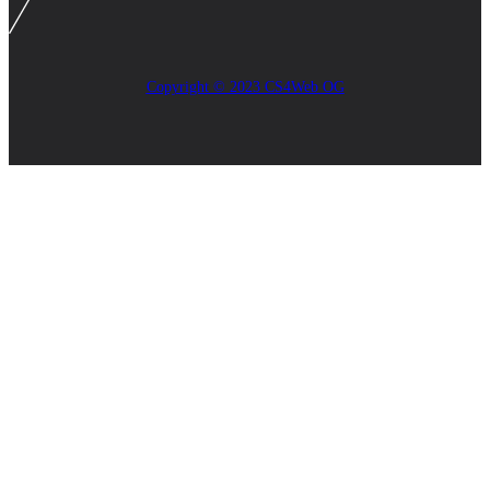
Copyright © 2023 CS4Web OG
Close
this
module
AKTUELLES