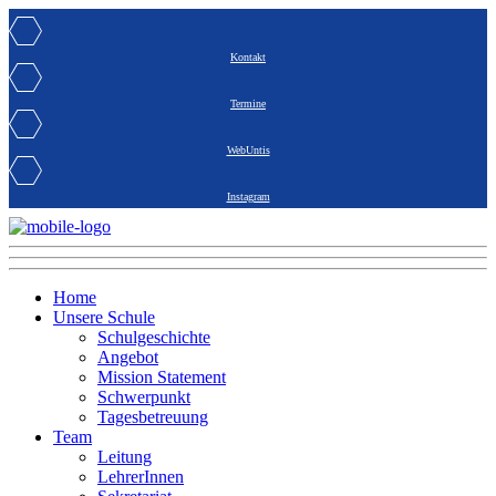
Kontakt
Termine
WebUntis
Instagram
Home
Unsere Schule
Schulgeschichte
Angebot
Mission Statement
Schwerpunkt
Tagesbetreuung
Team
Leitung
LehrerInnen