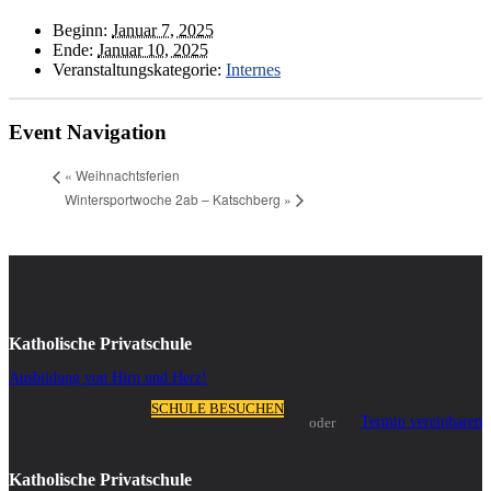
Beginn:
Januar 7, 2025
Ende:
Januar 10, 2025
Veranstaltungskategorie:
Internes
Event Navigation
«
Weihnachtsferien
Wintersportwoche 2ab – Katschberg
»
Katholische Privatschule
Ausbildung von Hirn und Herz!
SCHULE BESUCHEN
Termin vereinbaren
oder
Katholische Privatschule